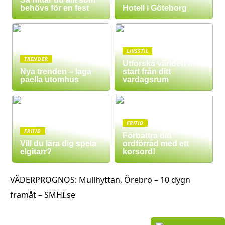
behövs för en fest
Hotell i Göteborg
LIVSSTIL
TRENDER
Utforska världen med
Nya trenden – laga
start från ditt
paella utomhus
vardagsrum
FRITID
FRITID
Förbättra ditt
Vill du lära dig spela
ordförråd med ett
elgitarr?
korsord!
VÄDERPROGNOS: Mullhyttan, Örebro – 10 dygn
framåt – SMHI.se