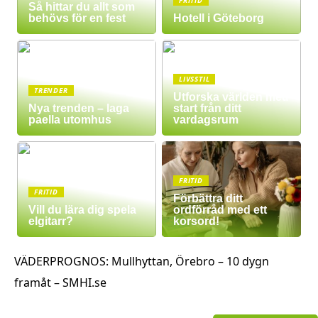
Så hittar du allt som
behövs för en fest
Hotell i Göteborg
LIVSSTIL
TRENDER
Utforska världen med
Nya trenden – laga
start från ditt
paella utomhus
vardagsrum
FRITID
FRITID
Förbättra ditt
Vill du lära dig spela
ordförråd med ett
elgitarr?
korsord!
VÄDERPROGNOS: Mullhyttan, Örebro – 10 dygn
framåt – SMHI.se