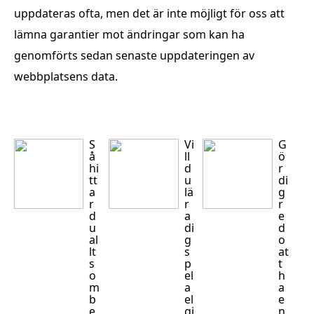
uppdateras ofta, men det är inte möjligt för oss att
lämna garantier mot ändringar som kan ha
genomförts sedan senaste uppdateringen av
webbplatsens data.
S
Vi
G
å
ll
ö
hi
d
r
tt
u
di
a
lä
g
r
r
r
d
a
e
u
di
d
al
g
o
lt
s
at
s
p
t
o
el
h
m
a
a
b
el
e
e
gi
n