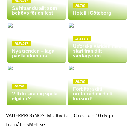
TRENDER
FRITID
Så hittar du allt som
behövs för en fest
Hotell i Göteborg
LIVSSTIL
TRENDER
Utforska världen med
Nya trenden – laga
start från ditt
paella utomhus
vardagsrum
FRITID
FRITID
Förbättra ditt
Vill du lära dig spela
ordförråd med ett
elgitarr?
korsord!
VÄDERPROGNOS: Mullhyttan, Örebro – 10 dygn
framåt – SMHI.se